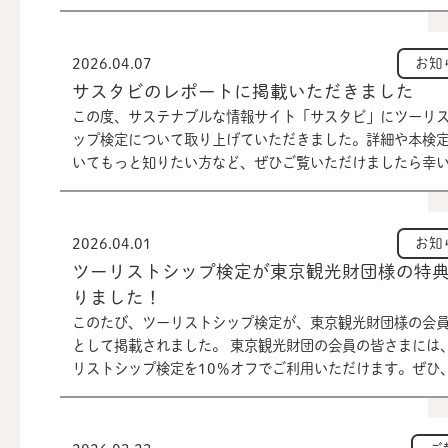
ップとなりました！ そして、見事全員合格です🌟 出張講座
も、東京と京都で場所を交代しながら定期的に講座を行っ
ますので、ぜひご参加いただけましたら嬉しく思います！
2026.04.07
お知
サスタビのレポートに掲載いただきました
この度、サステナブルな情報サイト「サスタビ」にツーリ
ップ検定について取り上げていただきました。詳細や本検
いてもっと知りたい方など、ぜひご覧いただけましたら幸
す！ https://sustabi.com/blog/13458/
2026.04.01
お知
ツーリストシップ検定が東京観光財団様の特
りました！
このたび、ツーリストシップ検定が、東京観光財団様の会
として掲載されました。 東京観光財団の会員の皆さまには
リストシップ検定を10％オフでご利用いただけます。ぜひ
討ください！ 東京観光財団の賛助会員制度についてはこち
https://www.tcvb.or.jp/jp/members/ 東京観光財団に
こちら https://www.tcvb.or.jp/jp/