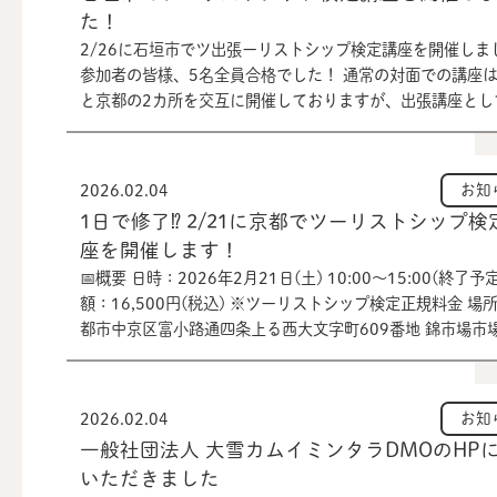
た！
名までとなっておりますので、申込多数の場合は先着順で
2/26に石垣市でツ出張ーリストシップ検定講座を開催しま
らせていただきます。 ・最小催行人数は3名です。到達し
参加者の皆様、5名全員合格でした！ 通常の対面での講座
た場合は当日より3日前にご連絡いたします。 皆様のご応
と京都の2カ所を交互に開催しておりますが、出張講座とし
待ちしております！ また、ツーリストシップ検定はオンラ
でも開催も可能です！ ご興味のある方はお問い合わせまで
も随時受験いただけます。 こちらのウェブサイトからお申
にご連絡くださいませ。 次回以降の講座はこちら♪ 3/21
ください。 過去の開催記録はこちらから
https://forms.gle/siXsQmG2Lp7xkmx36 4/25＠東京
https://tscert.com/notification/16/
2026.02.04
お知
https://forms.gle/TRfh3tg67bsuNfvj7
1日で修了⁉ 2/21に京都でツーリストシップ検
座を開催します！
📅概要 日時：2026年2月21日(土) 10:00～15:00(終了予定
額：16,500円(税込) ※ツーリストシップ検定正規料金 場
都市中京区富小路通四条上る西大文字町609番地 錦市場市
街組合内の会議室 (四条河原町から徒歩7分、四条駅から徒歩
持ち物：PC(タブレットでも可)、筆記用具 お申し込みはこ
https://forms.gle/siXsQmG2Lp7xkmx36 ※注意事項 
2026.02.04
お知
グラムは「ツーリストシップ検定」が対象です。アンバサ
一般社団法人 大雪カムイミンタラDMOのHP
定ではありません。 ・対面開催の前日までに、マイページ
いただきました
行っていただきますが、事前の講義の視聴は不要です。 ・最