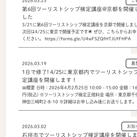
2026.03.23
ご
第6回ツーリストシップ検定講座@京都を開催
した
3/21に第6回ツーリストシップ検定講座を京都で開催しま
次回は4/25に東京で開催予定です🌟 ぜひ、こちらからお
ください。 https://forms.gle/U4wFSZQfHTJUfFHPA
2026.03.19
募
1日で修了! 4/25に東京都内でツーリストシッ
定講座を開催します！
📅概要 日時：2026年4月2月25日 10:00 - 15:00 金額：16
円(税込) ※ツーリストシップ検定正規料金 場所：東京都千
神田三崎町2-8-10 ※詳細はお申し込み後にお送りします。
物：PC(タブレットでも可)、筆記用具 お申し込みはこちら
https://forms.gle/tgNSX1mT81CBf84EA ※注意事項
グラムは「ツーリストシップ検定」が対象です。アンバサ
2026.03.02
お知
定ではありません。 ・対面開催の前日までに、マイページ
石垣市でツーリストシップ検定講座を開催し
行っていただきますが、事前の講義の視聴は不要です。 ・最