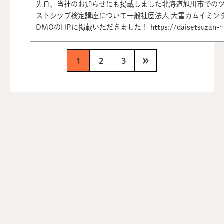
先日、当社のお知らせにも掲載しました北海道旭川市での
名までとなっておりますので、申込多数の場合は先着順で
ストシップ検定講座について一般社団法人 大雪カムイミン
らせていただきます。 ・最小催行人数は3名です。到達し
DMOのHPに掲載いただきました！ https://daisetsuzan-
た場合は当日より3日前にご連絡いたします。 皆様のご応
kamuymintar-geopark.jp/activity/2026-1-26-27/ Fac
待ちしております！ また、ツーリストシップ検定はオンラ
こちらから
も随時受験いただけます。 こちらのウェブサイトからお申
»
1
2
3
https://www.facebook.com/daisetsuzan.kamuymintar.g
ください。 過去の開催記録はこちらから
https://tscert.com/notification/10/