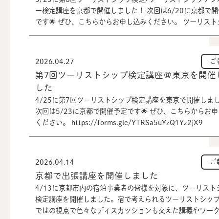
ー検定講座を京都で開催しました！ 次回は6/20に京都で
です🌟 ぜひ、こちらからお申し込みください。 ツーリスト
検定はこちらから⬇️ https://forms.gle/agVLJtdbhuvmi6D
ーリストシップアンバサダー検定はこちらから⬇️
https://forms.gle/Q6L71iuo5Uz8PH3q9
2026.04.27
ご
第7回ツーリストシップ検定講座＠東京を開催
した
4/25に第7回ツーリストシップ検定講座を東京で開催しま
次回は5/23に京都で開催予定です🌟 ぜひ、こちらからお
ください。 https://forms.gle/YTRSa5uYzQ1Yz2jX9
2026.04.14
ご
京都で出張講座を開催しました
4/13に京都市内の宿泊事業者の皆様を対象に、ツーリスト
検定講座を開催しました。宿で考えられるツーリストシッ
ではの視点で色々なディスカッションも交えた講義やワー